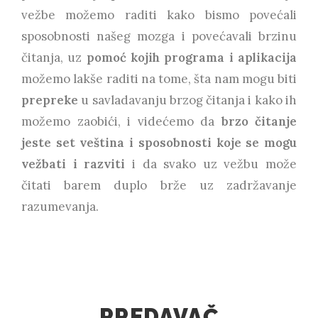
vežbe možemo raditi kako bismo povećali
sposobnosti našeg mozga i povećavali brzinu
čitanja, uz
pomoć kojih programa i aplikacija
možemo lakše raditi na tome, šta nam mogu biti
prepreke
u savladavanju brzog čitanja i kako ih
možemo zaobići, i videćemo da
brzo čitanje
jeste set veština i sposobnosti koje se mogu
vežbati i razviti
i da svako uz vežbu može
čitati barem duplo brže uz zadržavanje
razumevanja.
PREDAVAČ