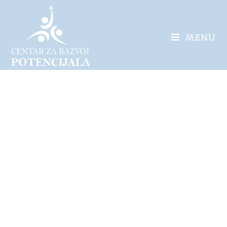
MENU
Brzo čitanje –
mit ili naš