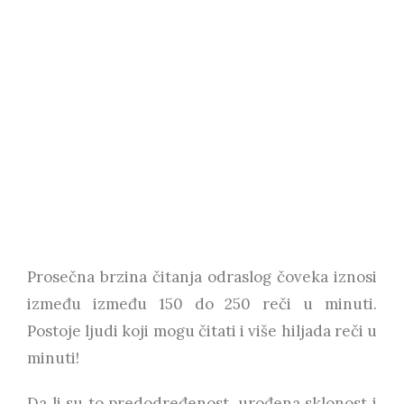
urođeni
potencijal
Prosečna brzina čitanja odraslog čoveka iznosi
između između 150 do 250 reči u minuti.
Postoje ljudi koji mogu čitati i više hiljada reči u
minuti!
Da li su to predodređenost, urođena sklonost i