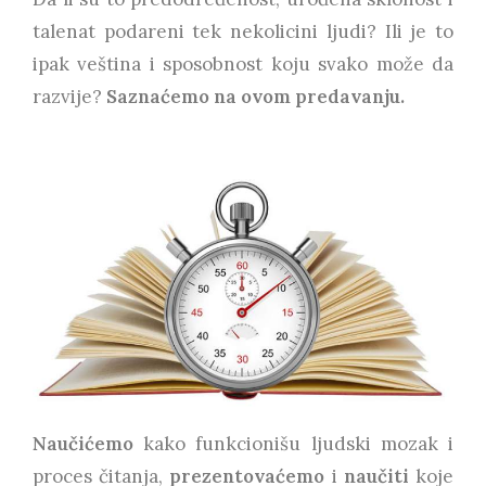
talenat podareni tek nekolicini ljudi? Ili je to
ipak veština i sposobnost koju svako može da
razvije?
Saznaćemo na ovom predavanju.
Naučićemo
kako funkcionišu ljudski mozak i
proces čitanja,
prezentovaćemo
i
naučiti
koje