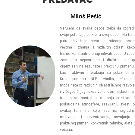
Miloš Pešić
Verujem da svaka osoba treba da izgradi
svoje potencijale i kreira svoj uspeh. Na tom
putu najvažnija stvar je sticanje novih
veština i znanja iz različitih oblasti kako
bismo konstantno unapređivali sebe. U radu
zastupam neposredan i direktan pristup
orijentisan na rezultate i praktičnu primenu,
kao i aktivnu interakciju sa polaznicima.
Kroz primenu NLP tehnika, efikasnih
modaliteta iz različitih oblasti ličnog razvoja
i višegodišnjeg iskustva u ovim oblastima,
trening se sastoji u kreiranju pozitivne i
podsticajne atmosfere, razvijanju svesti o
svakoj temi na kojoj radimo, izgradnji
motivacije i prezentovanju, usvajanju i
praktičnoj primeni konkretnih tehnika, alata i
veština.