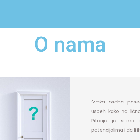
O nama
Svaka osoba posed
uspeh kako na ličn
Pitanje je samo d
potencijalima i da li 