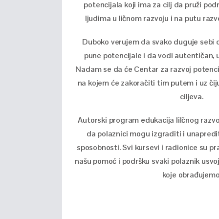
potencijala koji ima za cilj da pruži po
ljudima u ličnom razvoju i na putu razvo
Duboko verujem da svako duguje sebi da
pune potencijale i da vodi autentičan, u
Nadam se da će Centar za razvoj potenci
na kojem će zakoračiti tim putem i uz čij
ciljeva.
Autorski program edukacija lilčnog razvo
da polaznici mogu izgraditi i unaprediti
sposobnosti. Svi kursevi i radionice su pra
našu pomoć i podršku svaki polaznik usvoj
koje obrađujemo