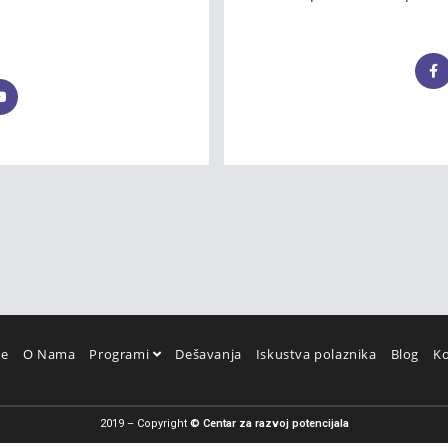
e
O Nama
Programi
Dešavanja
Iskustva polaznika
Blog
Ko
2019 – Copyright
© Centar za razvoj potencijala