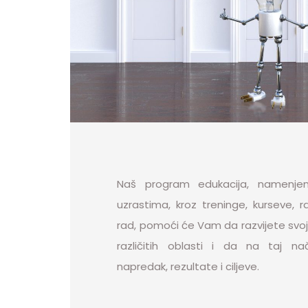
Naš program edukacija, namenjen
uzrastima, kroz treninge, kurseve, ra
rad, pomoći će Vam da razvijete svoj
različitih oblasti i da na taj nač
napredak, rezultate i ciljeve.