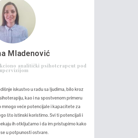
na Mladenović
kciono analitički psihoterapeut pod
upervizijom
dišnje iskustvo u radu sa ljudima, bilo kroz
psihoterapiju, kao i na spostvenom primeru
mnogo veće potencijale i kapacitete za
ego što istinski koristimo. Svi ti potencijali i
čekaju ih otključamo i da im pristupimo kako
 se u potpunosti ostvare.