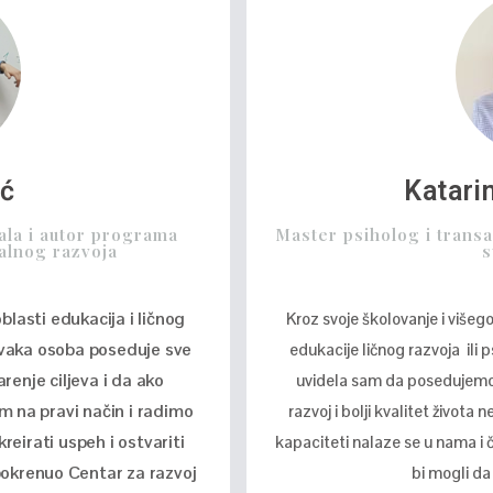
ić
Katari
ala i autor programa
Master psiholog i transa
nalnog razvoja
s
lasti edukacija i ličnog
Kroz svoje školovanje i višego
svaka osoba poseduje sve
edukacije ličnog razvoja ili 
renje ciljeva i da ako
uvidela sam da posedujemo 
m na pravi način i radimo
razvoj i bolji kvalitet života n
eirati uspeh i ostvariti
kapaciteti nalaze se u nama i 
pokrenuo Centar za razvoj
bi mogli da