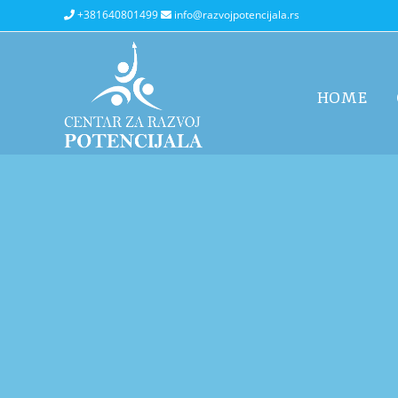
+381640801499
info@razvojpotencijala.rs
HOME