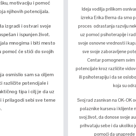
dršku, motivaciju i pomoć
Ideja vodilja prilikom osniva
ja njihovih potencijala.
izreka Erika Berna da smo po 
 izgradi i ostvari svoje
proces odrastanja razviju neku
spešan i ispunjen život.
uz pomoć psihoterapije i ra
jala mnogima i biti mesto
svoje osnovne vrednosti i kapa
u pomoć će stići do svojih
sve svoje zaboravljene poten
Centar pomognem svim os
potencijale kroz različite vido
ja osmislio sam sa ciljem
ili psihoterapiju i da se oslo
 različite potencijale i
koja su odr
ktičnog tipa i cilj je da uz
i i prilagodi sebi sve teme
Svoj rad zasnivan na OK-OK od
.
polaznike kurseva i klijent
svoj život, da donose svoje 
prihvataju sebe i da ukoliko
pomoći da unaprede s