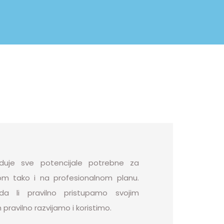
uje sve potencijale potrebne za
om tako i na profesionalnom planu.
a li pravilno pristupamo svojim
ih pravilno razvijamo i koristimo.