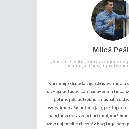
Miloš Peš
Osnivač Centra za razvoj potencij
treninga ličnog i profesio
Kroz moje dosadašnje iskustvo rada u ob
razvoja potpuno sam se uverio u to da 
potencijale potrebne za uspeh i ostva
osvestimo naše potencijale, pristupimo i
na njihovom razvoju i primeni, možemo kr
svoje najsmelije ciljeve! Zbog toga sam 