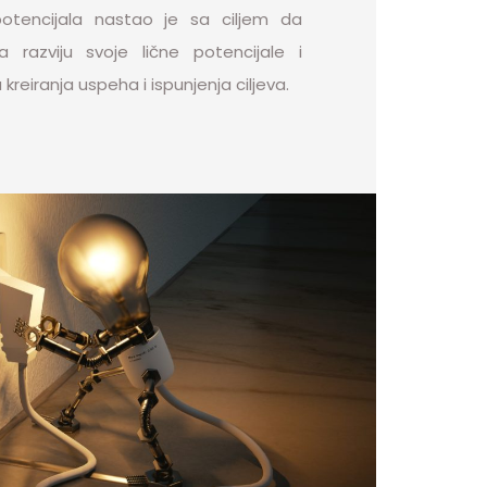
otencijala nastao je sa ciljem da
razviju svoje lične potencijale i
eiranja uspeha i ispunjenja ciljeva.