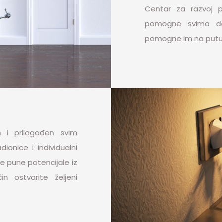
Centar za razvoj p
pomogne svima da 
pomogne im na putu kr
 i prilagođen svim
dionice i individualni
e pune potencijale iz
in ostvarite željeni