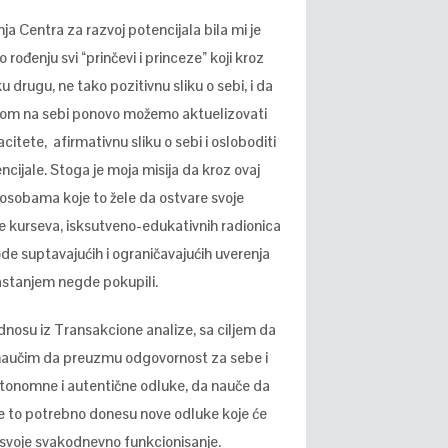
nja Centra za razvoj potencijala bila mi je
rođenju svi “prinčevi i princeze” koji kroz
 drugu, ne tako pozitivnu sliku o sebi, i da
dom na sebi ponovo možemo aktuelizovati
citete, afirmativnu sliku o sebi i osloboditi
cijale. Stoga je moja misija da kroz ovaj
obama koje to žele da ostvare svoje
ve kurseva, isksutveno-edukativnih radionica
bode suptavajućih i ograničavajućih uverenja
astanjem negde pokupili.
nosu iz Transakcione analize, sa ciljem da
e naučim da preuzmu odgovornost za sebe i
autonomne i autentične odluke, da nauče da
 je to potrebno donesu nove odluke koje će
voje svakodnevno funkcionisanje.